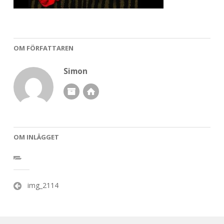
OM FÖRFATTAREN
Simon
OM INLÄGGET
Inläggsnavigering
img_2114