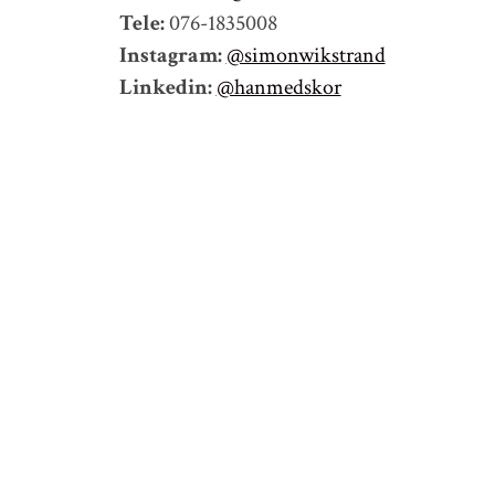
Tele:
076-1835008
Instagram:
@simonwikstrand
Linkedin:
@hanmedskor
© 2026
SIMON WIKSTRAND