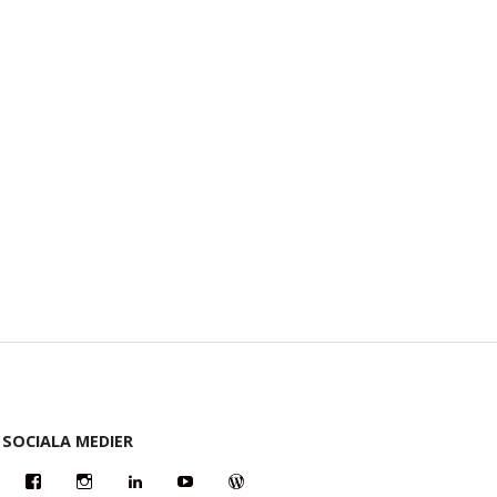
SOCIALA MEDIER
Facebook
Instagram
LinkedIn
YouTube
WordPress.org