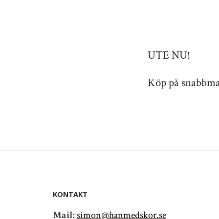
UTE NU!
Köp på snabbmagi
KONTAKT
Mail:
simon@hanmedskor.se