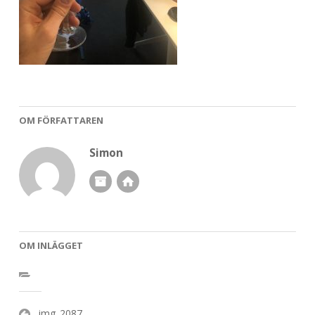
OM FÖRFATTAREN
Simon
OM INLÄGGET
Inläggsnavigering
img_2087