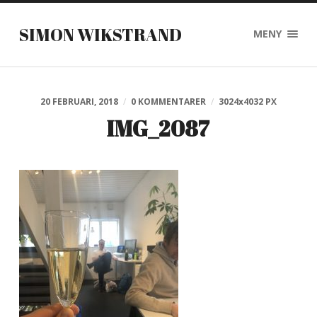
SIMON WIKSTRAND
MENY
20 FEBRUARI, 2018
/
0 KOMMENTARER
/
3024
x
4032 PX
IMG_2087