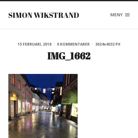
SIMON WIKSTRAND
MENY
15 FEBRUARI, 2018
/
0 KOMMENTARER
/
3024
x
4032 PX
IMG_1662