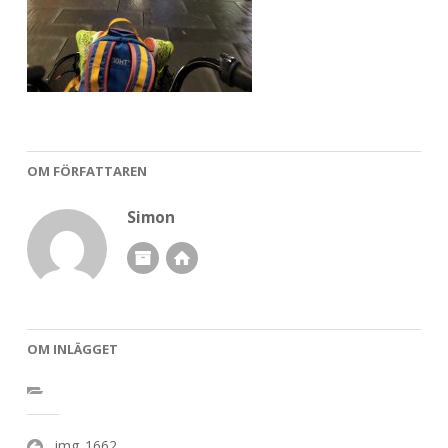
OM FÖRFATTAREN
Simon
OM INLÄGGET
Inläggsnavigering
img_1662