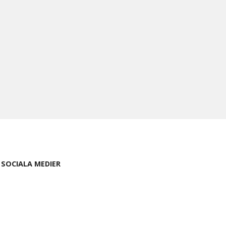
SOCIALA MEDIER
Facebook
Instagram
LinkedIn
YouTube
WordPress.org