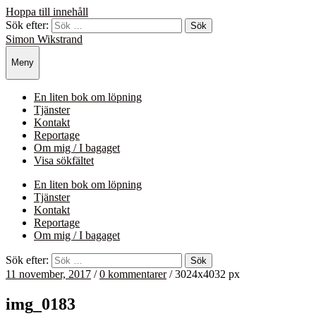
Hoppa till innehåll
Sök efter:
Simon Wikstrand
Meny
En liten bok om löpning
Tjänster
Kontakt
Reportage
Om mig / I bagaget
Visa sökfältet
En liten bok om löpning
Tjänster
Kontakt
Reportage
Om mig / I bagaget
Sök efter:
11 november, 2017
/
0 kommentarer
/
3024
x
4032 px
img_0183