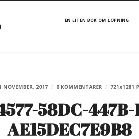
EN LITEN BOK OM LÖPNING
D
1 NOVEMBER, 2017
/
0 KOMMENTARER
/
721
x
1281 
4577-58DC-447B-
AE15DEC7E9B8