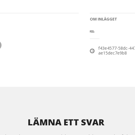
OM INLÄGGET
Inläggsnaviger
f43e4577-58dc-44
ae15dec7e9b8
LÄMNA ETT SVAR