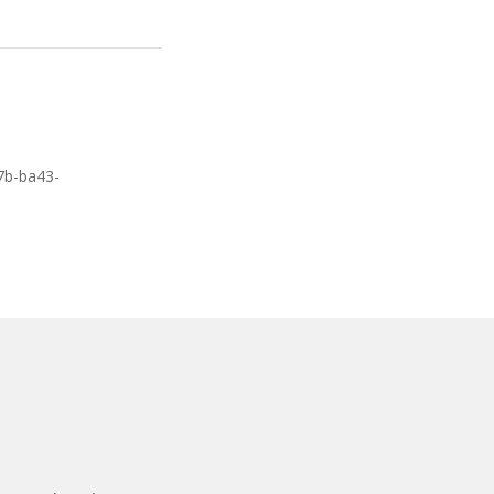
ing
7b-ba43-