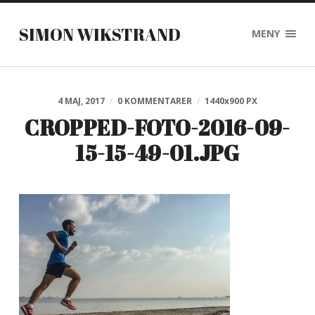
SIMON WIKSTRAND
MENY
4 MAJ, 2017
/
0 KOMMENTARER
/
1440
x
900 PX
CROPPED-FOTO-2016-09-
15-15-49-01.JPG