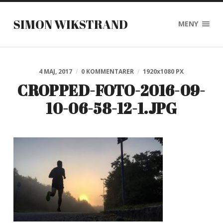
SIMON WIKSTRAND
MENY
4 MAJ, 2017
/
0 KOMMENTARER
/
1920
x
1080 PX
CROPPED-FOTO-2016-09-
10-06-58-12-1.JPG