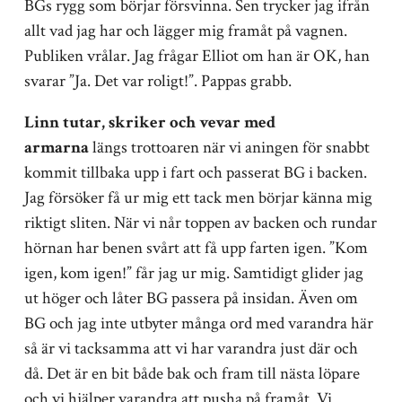
BGs rygg som börjar försvinna. Sen trycker jag ifrån
allt vad jag har och lägger mig framåt på vagnen.
Publiken vrålar. Jag frågar Elliot om han är OK, han
svarar ”Ja. Det var roligt!”. Pappas grabb.
Linn tutar, skriker och vevar med
armarna
längs trottoaren när vi aningen för snabbt
kommit tillbaka upp i fart och passerat BG i backen.
Jag försöker få ur mig ett tack men börjar känna mig
riktigt sliten. När vi når toppen av backen och rundar
hörnan har benen svårt att få upp farten igen. ”Kom
igen, kom igen!” får jag ur mig. Samtidigt glider jag
ut höger och låter BG passera på insidan. Även om
BG och jag inte utbyter många ord med varandra här
så är vi tacksamma att vi har varandra just där och
då. Det är en bit både bak och fram till nästa löpare
och vi hjälper varandra att pusha på framåt. Vi