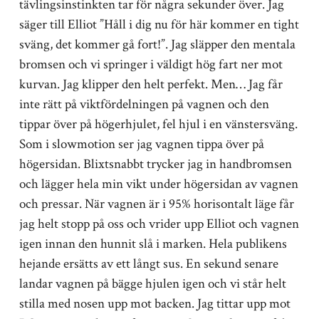
tävlingsinstinkten tar för några sekunder över. Jag
säger till Elliot ”Håll i dig nu för här kommer en tight
sväng, det kommer gå fort!”. Jag släpper den mentala
bromsen och vi springer i väldigt hög fart ner mot
kurvan. Jag klipper den helt perfekt. Men… Jag får
inte rätt på viktfördelningen på vagnen och den
tippar över på högerhjulet, fel hjul i en vänstersväng.
Som i slowmotion ser jag vagnen tippa över på
högersidan. Blixtsnabbt trycker jag in handbromsen
och lägger hela min vikt under högersidan av vagnen
och pressar. När vagnen är i 95% horisontalt läge får
jag helt stopp på oss och vrider upp Elliot och vagnen
igen innan den hunnit slå i marken. Hela publikens
hejande ersätts av ett långt sus. En sekund senare
landar vagnen på bägge hjulen igen och vi står helt
stilla med nosen upp mot backen. Jag tittar upp mot