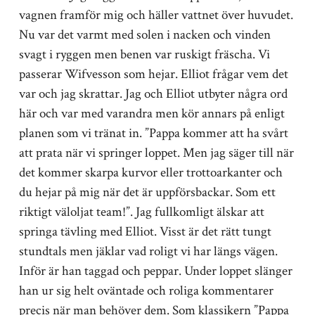
vagnen framför mig och häller vattnet över huvudet.
Nu var det varmt med solen i nacken och vinden
svagt i ryggen men benen var ruskigt fräscha. Vi
passerar Wifvesson som hejar. Elliot frågar vem det
var och jag skrattar. Jag och Elliot utbyter några ord
här och var med varandra men kör annars på enligt
planen som vi tränat in. ”Pappa kommer att ha svårt
att prata när vi springer loppet. Men jag säger till när
det kommer skarpa kurvor eller trottoarkanter och
du hejar på mig när det är uppförsbackar. Som ett
riktigt väloljat team!”. Jag fullkomligt älskar att
springa tävling med Elliot. Visst är det rätt tungt
stundtals men jäklar vad roligt vi har längs vägen.
Inför är han taggad och peppar. Under loppet slänger
han ur sig helt oväntade och roliga kommentarer
precis när man behöver dem. Som klassikern ”Pappa