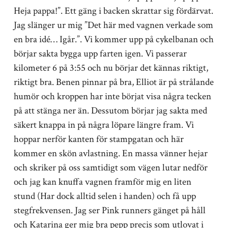
Heja pappa!”. Ett gäng i backen skrattar sig fördärvat.
Jag slänger ur mig ”Det här med vagnen verkade som
en bra idé… Igår.”. Vi kommer upp på cykelbanan och
börjar sakta bygga upp farten igen. Vi passerar
kilometer 6 på 3:55 och nu börjar det kännas riktigt,
riktigt bra. Benen pinnar på bra, Elliot är på strålande
humör och kroppen har inte börjat visa några tecken
på att stänga ner än. Dessutom börjar jag sakta med
säkert knappa in på några löpare längre fram. Vi
hoppar nerför kanten för stampgatan och här
kommer en skön avlastning. En massa vänner hejar
och skriker på oss samtidigt som vägen lutar nedför
och jag kan knuffa vagnen framför mig en liten
stund (Har dock alltid selen i handen) och få upp
stegfrekvensen. Jag ser Pink runners gänget på håll
och Katarina ger mig bra pepp precis som utlovat i