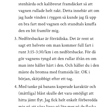
stenhårda och kalibrerat framdäcket så att
vagnen rullade helt rakt. Detta innebär att om
jag hade vinden i ryggen så kunde jag få upp
en bra fart med vagnen och stundtals knuffa
den en bit framför mig.
Nedförsbackar är förrädiska. Det är rent ut
sagt ett helvete om man kommer full fart i
runt 3:15-3:30/km i en nedförsbacke. För då
gör vagnens tyngd att den rullar ifrån en om
man inte håller hårt i den. Och håller du i den
måste du bromsa med framsida lår. OK i
början, skitjobbigt efter ett tag.
Med tanke på banans kuperade karaktär och
(måttliga) blåst skulle det vara omöjligt att
hitta jämt flyt. Jag fick helt enkelt förberedda
mig på att våga ligga på lite mer på de flacka