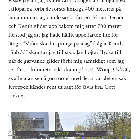
visste jag att jag skulle vara tvungen att hänga med
tätlöparna förbi de första knixiga 400 meterna på
banan innan jag kunde sänka farten. Så när Berner
och Kenth glider upp bakom mig efter 700 meter
förstod jag att jag hade hållit uppe farten lite för
länge. ”Vafan ska du springa på idag” frågar Kenth.
”Sub 35” skämtar jag tillbaka. Jag hojtar ”lycka till”
när de garvande glider förbi mig samtidigt som jag
ser första kilometern klicka in på 3:31. Woops! Nåväl,
skulle man se någon fördel med detta var det en sak.
Kroppen kändes rent ut sagt för jävla bra. Gott
tecken.