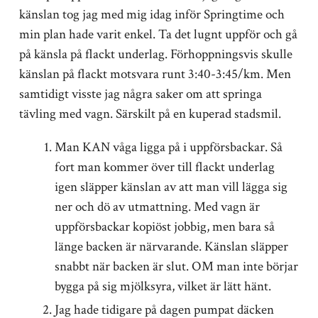
känslan tog jag med mig idag inför Springtime och
min plan hade varit enkel. Ta det lugnt uppför och gå
på känsla på flackt underlag. Förhoppningsvis skulle
känslan på flackt motsvara runt 3:40-3:45/km. Men
samtidigt visste jag några saker om att springa
tävling med vagn. Särskilt på en kuperad stadsmil.
Man KAN våga ligga på i uppförsbackar. Så
fort man kommer över till flackt underlag
igen släpper känslan av att man vill lägga sig
ner och dö av utmattning. Med vagn är
uppförsbackar kopiöst jobbig, men bara så
länge backen är närvarande. Känslan släpper
snabbt när backen är slut. OM man inte börjar
bygga på sig mjölksyra, vilket är lätt hänt.
Jag hade tidigare på dagen pumpat däcken