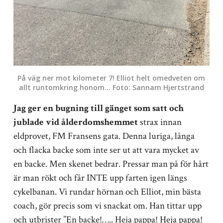
På väg ner mot kilometer 7! Elliot helt omedveten om
allt runtomkring honom… Foto: Sannam Hjertstrand
Jag ger en bugning till gänget som satt och
jublade vid ålderdomshemmet
strax innan
eldprovet, FM Fransens gata. Denna luriga, långa
och flacka backe som inte ser ut att vara mycket av
en backe. Men skenet bedrar. Pressar man på för hårt
är man rökt och får INTE upp farten igen längs
cykelbanan. Vi rundar hörnan och Elliot, min bästa
coach, gör precis som vi snackat om. Han tittar upp
och utbrister ”En backe!….. Heja pappa! Heja pappa!