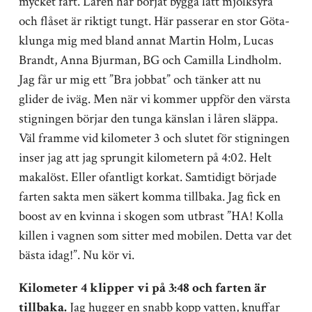
mycket fart. Låren har börjat bygga lätt mjölksyra
och flåset är riktigt tungt. Här passerar en stor Göta-
klunga mig med bland annat Martin Holm, Lucas
Brandt, Anna Bjurman, BG och Camilla Lindholm.
Jag får ur mig ett ”Bra jobbat” och tänker att nu
glider de iväg. Men när vi kommer uppför den värsta
stigningen börjar den tunga känslan i låren släppa.
Väl framme vid kilometer 3 och slutet för stigningen
inser jag att jag sprungit kilometern på 4:02. Helt
makalöst. Eller ofantligt korkat. Samtidigt började
farten sakta men säkert komma tillbaka. Jag fick en
boost av en kvinna i skogen som utbrast ”HA! Kolla
killen i vagnen som sitter med mobilen. Detta var det
bästa idag!”. Nu kör vi.
Kilometer 4 klipper vi på 3:48 och farten är
tillbaka.
Jag hugger en snabb kopp vatten, knuffar