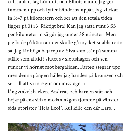
och jublar. Jag hör mitt och Elliots namn. Jag ger
tummen upp och lyfter händerna uppåt. Jag klickar
in 3:47 på kilometern och ser att den totala tiden
ligger på 31:13. Riktigt bra! Kan jag sätta runt 3:55
per kilometer in så går jag under 38 minuter. Men
jag hade på känn att det skulle gå mycket snabbare än
så. Jag får höga hejarop av Ylva som står på samma
ställe som alltid i slutet av slottshagen och sen
rundar vi hörnet mot bergaliden. Farten stegrar upp
men denna gången håller jag handen på bromsen och
ser till att vi inte gör om misstaget i
långvinkelsbacken. Andreas och barnen står och
hejar på ena sidan medan någon tjomme på vänster
sida utbrister ”Heja Leo!”. Kul kille den där Lars…