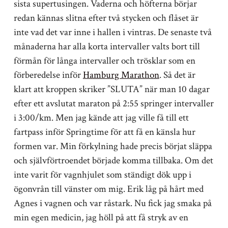
sista supertusingen. Vaderna och höfterna börjar
redan kännas slitna efter två stycken och flåset är
inte vad det var inne i hallen i vintras. De senaste två
månaderna har alla korta intervaller valts bort till
förmån för långa intervaller och trösklar som en
förberedelse inför
Hamburg Marathon
. Så det är
klart att kroppen skriker ”SLUTA” när man 10 dagar
efter ett avslutat maraton på 2:55 springer intervaller
i 3:00/km. Men jag kände att jag ville få till ett
fartpass inför Springtime för att få en känsla hur
formen var. Min förkylning hade precis börjat släppa
och självförtroendet började komma tillbaka. Om det
inte varit för vagnhjulet som ständigt dök upp i
ögonvrån till vänster om mig. Erik låg på hårt med
Agnes i vagnen och var råstark. Nu fick jag smaka på
min egen medicin, jag höll på att få stryk av en